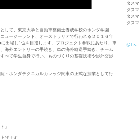
タスマ
タスマ
タスマ
タスマ
的として、東京大学と自動車整備士養成学校のホンダ学園
、ニュージーランド、オーストラリアで行われる２０１６年
a
に出場し1位を目指します。プロジェクト参戦にあたり、車
@Te
動、海外エントリーの手続き、車の海外輸送手続き、チーム
はすべて学生自身で行い、ものづくりの基礎技術や渉外交渉
学院・ホンダテクニカルカレッジ関東の正式な授業として行
」
クト」
し上げます。