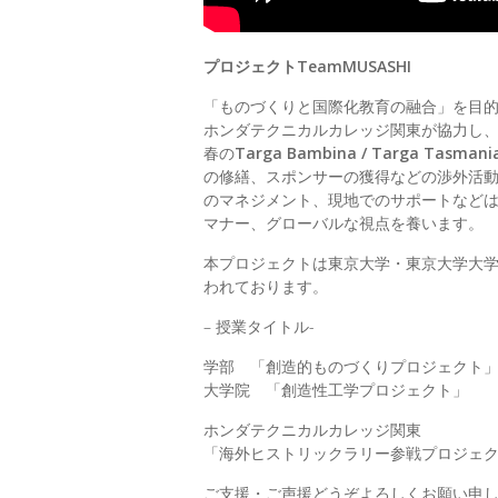
プロジェクトTeamMUSASHI
「ものづくりと国際化教育の融合」を目
ホンダテクニカルカレッジ関東が協力し
春の
Targa Bambina / Targa Tasmani
の修繕、スポンサーの獲得などの渉外活
のマネジメント、現地でのサポートなど
マナー、グローバルな視点を養います。
本プロジェクトは東京大学・東京大学大
われております。
– 授業タイトル-
学部 「創造的ものづくりプロジェクト
大学院 「創造性工学プロジェクト」
ホンダテクニカルカレッジ関東
「海外ヒストリックラリー参戦プロジェ
ご支援・ご声援どうぞよろしくお願い申