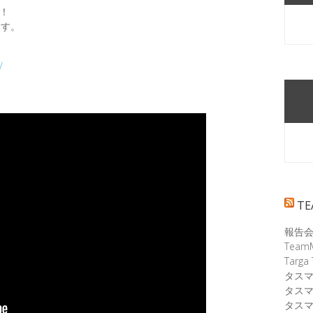
た！
ます。
/
T
報告
Tea
Targa
タスマ
タスマ
タスマ