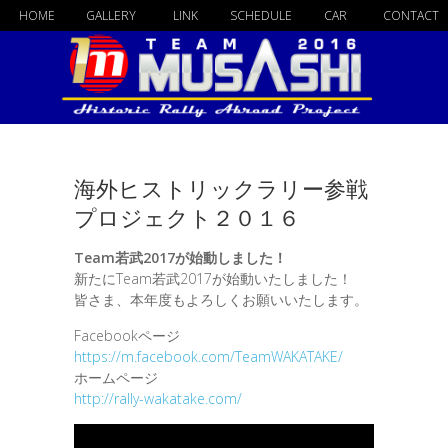
HOME
GALLERY
LINK
SCHEDULE
CAR
CONTACT
海外ヒストリックラリー参戦
プロジェクト２０１６
Team若武2017が始動しました！
新たにTeam若武2017が始動いたしました！
皆さま、本年度もよろしくお願いいたします。
Facebookページ
https://m.facebook.com/TeamWAKATAKE/
ホームページ
http://rally-wakatake.com/